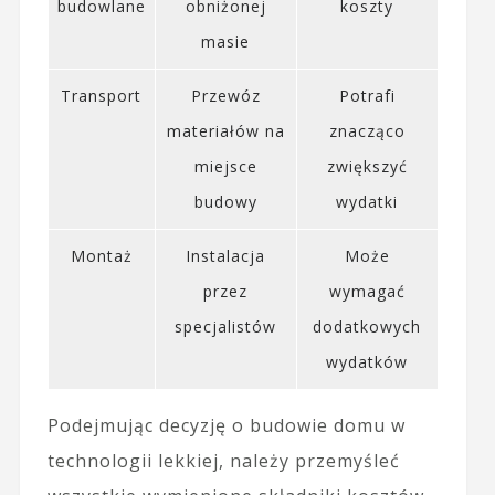
budowlane
obniżonej
koszty
masie
Transport
Przewóz
Potrafi
materiałów na
znacząco
miejsce
zwiększyć
budowy
wydatki
Montaż
Instalacja
Może
przez
wymagać
specjalistów
dodatkowych
wydatków
Podejmując decyzję o budowie domu w
technologii lekkiej, należy przemyśleć