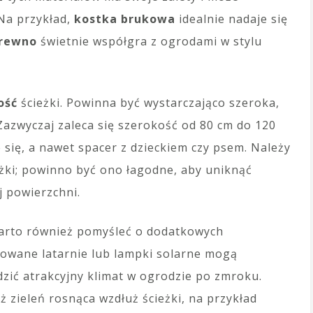
Na przykład,
kostka brukowa
idealnie nadaje się
rewno
świetnie współgra z ogrodami w stylu
ość
ścieżki. Powinna być wystarczająco szeroka,
azwyczaj zaleca się szerokość od 80 cm do 120
się, a nawet spacer z dzieckiem czy psem. Należy
żki; powinno być ono łagodne, aby uniknąć
 powierzchni.
 warto również pomyśleć o dodatkowych
dowane latarnie lub lampki solarne mogą
ić atrakcyjny klimat w ogrodzie po zmroku.
 zieleń rosnąca wzdłuż ścieżki, na przykład