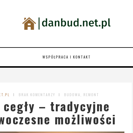
WSPÓŁPRACA I KONTAKT
ET.PL
BRAK KOMENTARZY
BUDOWA, REMONT
cegły – tradycyjne
owoczesne możliwości