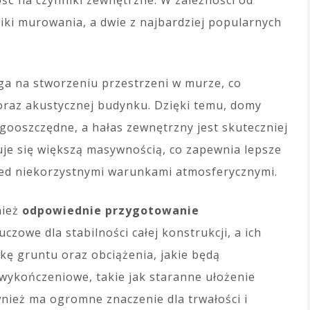
ść na czynniki zewnętrzne. W zależności od
ki murowania, a dwie z najbardziej popularnych
ga na stworzeniu przestrzeni w murze, co
 oraz akustycznej budynku. Dzięki temu, domy
ooszczędne, a hałas zewnętrzny jest skuteczniej
uje się większą masywnością, co zapewnia lepsze
ed niekorzystnymi warunkami atmosferycznymi.
nież
odpowiednie przygotowanie
czowe dla stabilności całej konstrukcji, a ich
ę gruntu oraz obciążenia, jakie będą
wykończeniowe, takie jak staranne ułożenie
nież ma ogromne znaczenie dla trwałości i