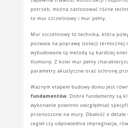
zapewnia trwałość konstrukcji i odporno
potrzeb, można zastosować różne techni
to mur szczelinowy i mur pełny.
Mur szczelinowy to technika, która pole
pozwala na poprawę izolacji termicznej
wybudowane tą metodą są bardziej energ
tłumiony. Z kolei mur pełny charakteryz
parametry akustyczne oraz ochronę prz
Ważnym etapem budowy domu jest rów
fundamentów
. Dobre fundamenty są klu
wykonanie powinno uwzględniać specyfik
przenoszone na mury. Dbałość o detale 
cegieł czy odpowiednia impregnacja, rów