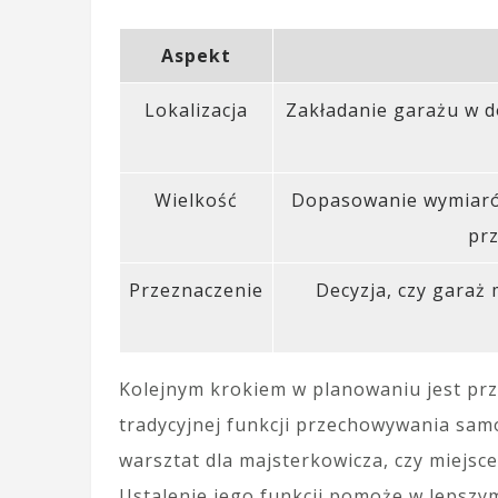
Aspekt
Lokalizacja
Zakładanie garażu w d
Wielkość
Dopasowanie wymiaró
prz
Przeznaczenie
Decyzja, czy garaż 
Kolejnym krokiem w planowaniu jest pr
tradycyjnej funkcji przechowywania samo
warsztat dla majsterkowicza, czy miejs
Ustalenie jego funkcji pomoże w lepsz