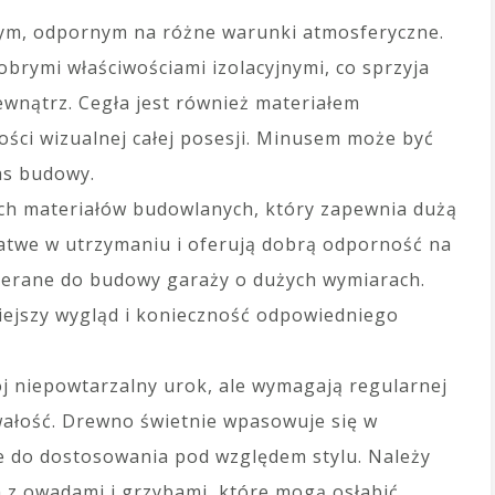
ałym, odpornym na różne warunki atmosferyczne.
obrymi właściwościami izolacyjnymi, co sprzyja
wnątrz. Cegła jest również materiałem
ści wizualnej całej posesji. Minusem może być
as budowy.
ych materiałów budowlanych, który zapewnia dużą
atwe w utrzymaniu i oferują dobrą odporność na
ierane do budowy garaży o dużych wymiarach.
ejszy wygląd i konieczność odpowiedniego
j niepowtarzalny urok, ale wymagają regularnej
wałość. Drewno świetnie wpasowuje się w
we do dostosowania pod względem stylu. Należy
 z owadami i grzybami, które mogą osłabić