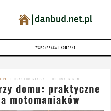
WSPÓŁPRACA I KONTAKT
T.PL
BRAK KOMENTARZY
BUDOWA, REMONT
rzy domu: praktyczne
la motomaniaków