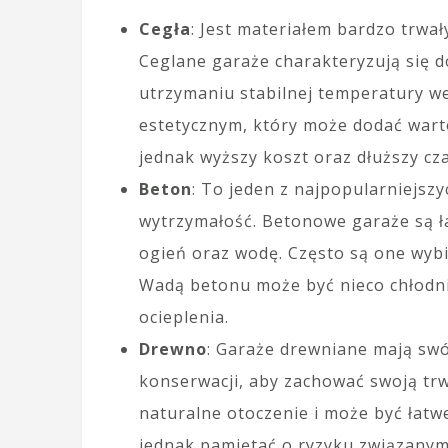
Cegła
: Jest materiałem bardzo trw
Ceglane garaże charakteryzują się d
utrzymaniu stabilnej temperatury we
estetycznym, który może dodać warto
jednak wyższy koszt oraz dłuższy cz
Beton
: To jeden z najpopularniejsz
wytrzymałość. Betonowe garaże są ł
ogień oraz wodę. Często są one wyb
Wadą betonu może być nieco chłodni
ocieplenia.
Drewno
: Garaże drewniane mają swó
konserwacji, aby zachować swoją tr
naturalne otoczenie i może być łat
jednak pamiętać o ryzyku związanym