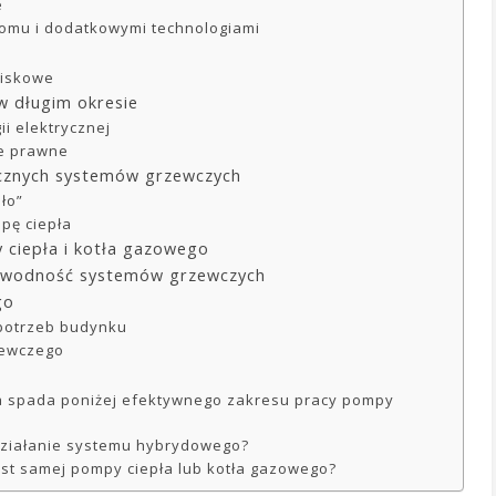
e
domu i dodatkowymi technologiami
wiskowe
 w długim okresie
ii elektrycznej
je prawne
icznych systemów grzewczych
ło”
mpę ciepła
ciepła i kotła gazowego
zawodność systemów grzewczych
go
 potrzeb budynku
zewczego
na spada poniżej efektywnego zakresu pracy pompy
 działanie systemu hybrydowego?
st samej pompy ciepła lub kotła gazowego?