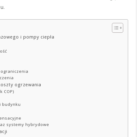
u.
gazowego i pompy ciepła
ność
 ograniczenia
iczenia
koszty ogrzewania
ik COP)
ji budynku
densacyjne
oraz systemy hybrydowe
acji