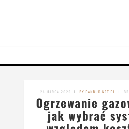
24 MARCA 2026
BY DANBUD.NET.PL
BR
Ogrzewanie gazo
jak wybrać sy
względem koszt