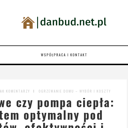
WSPÓŁPRACA I KONTAKT
AK KOMENTARZY
OGRZEWANIE DOMU – WYBÓR I KOSZTY
we czy pompa ciepła:
stem optymalny pod
ów, efektywności i