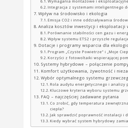
Wymagania montażowe i eksploatacyjn
Integracja z systemami inteligentnego 
Wpływ na środowisko i ekologia
Emisja CO2 i inne oddziaływania środo
Analiza kosztów inwestycji i eksploatacji
Porównanie stabilności cen gazu i energ
Wpływ systemu ETS2 i przyszłe regulac
Dotacje i programy wsparcia dla ekolog
Program „Czyste Powietrze” i „Moje Ciep
Korzyści z fotowoltaiki wspierającej po
Systemy hybrydowe – połączenie pompy 
Komfort użytkowania, żywotność i nie
Wybór optymalnego systemu grzewcze
Rola audytu energetycznego i analizy
Kluczowe kryteria wyboru systemu gr
FAQ – najczęściej zadawane pytania
Co zrobić, gdy temperatura zewnętrz
ciepła?
Jak sprawdzić poprawność instalacji i
Kiedy wybrać system hybrydowy zamia